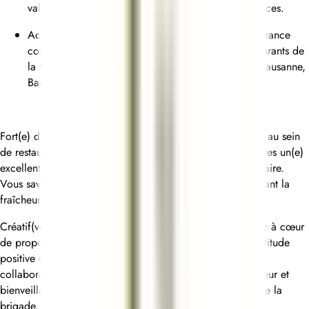
valorisation de la mixité, décloisonnement des services.
Accéder à de réelles perspectives d’évolution, en France
comme à l’international au sein des différents restaurants de
la Cheffe (Restaurant Pic***, Hong Kong, Dubaï, Lausanne,
Bangkok, Paris...)
Fort(e) d’une solide expérience en tant que Sous-Chef(fe) au sein
de restaurants bistronomiques ou gastronomiques, vous êtes un(e)
excellent(e) manager, doublé(e) d’un(e) bon(ne) gestionnaire.
Vous savez gérer des volumes importants tout en maintenant la
fraîcheur et la qualité des produits.
Créatif(ve) et amoureux(se) des beaux produits, vous avez à cœur
de proposer une cuisine exigeante et généreuse. Votre attitude
positive et motivationnelle vous permet de fédérer vos
collaborateurs, de transmettre votre savoir-faire avec rigueur et
bienveillance, et de vous imposer naturellement au sein de la
brigade.