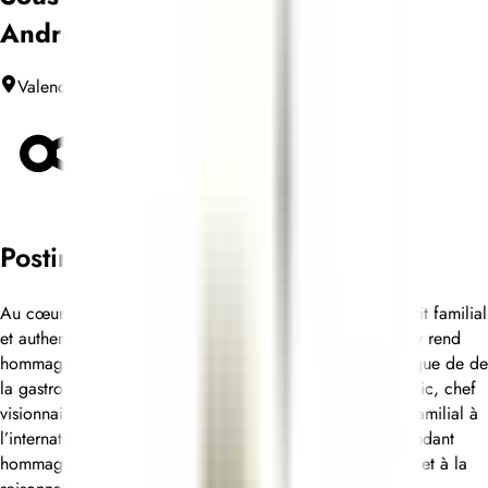
André
Valence
Contrato de trabalho sem termo
Compartilhar
Posting details
Au cœur de la Maison Pic, le bistrot André incarne l’esprit familial
et authentique de la maison. La Cheffe Anne-Sophie Pic y rend
hommage à son grand-père André Pic, figure emblématique de de
la gastronomie des années 1930, et à son père Jacques Pic, chef
visionnaire qui a su faire rayonner l’excellence culinaire familial à
l’international. Ici, la cuisine s’écrit au présent, tout en rendant
hommage au passé une cuisine sincère, fidèle au produit et à la