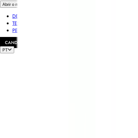
Abrir o menu principal
DESCUBRA RELAIS & CHÂTEAUX
TESTEMUNHOS
PERFIL DO CANDIDATO
CANDIDATE-SE
PT