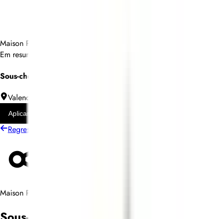
Maison Pic
Em resumo
Sous-chef de cuisine H/F - Bistrot André
Valence
Contrato de trabalho sem termo
Aplicar
Regressar à lista de empregos
Compartilhar
Maison Pic
Sous-chef de cuisine H/F - Bistrot