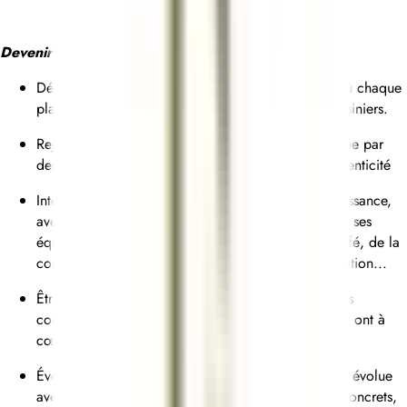
Devenir un(e) As de Pic, c’est :
Découvrir la cuisine bistronomique de la Cheffe, où chaque
plat raconte une histoire, celle d’une famille de cuisiniers.
Rejoindre une équipe soudée et bienveillante, portée par
des valeurs fortes : transmission, excellence et authenticité
Intégrer une maison qui valorise l’accès à la connaissance,
avec des ateliers de formation réguliers pour toutes ses
équipes autour des rituels de service, du thé, du café, de la
connaissance du végétal, la fermentation, la maturation...
Être accompagné(e) dans la préparation d’éventuels
concours culinaires par des talents déjà primés, qui ont à
cœur de transmettre leur expérience.
Évoluer au sein d’une Maison devenue Groupe, qui évolue
avec son temps : engagements environnementaux concrets,