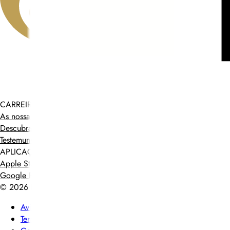
CARREIRAS NA RELAIS & CHÂTEAUX
As nossas ofertas
Descubra a Relais & Châteaux
Testemunhos
APLICAÇÕES MÓVEIS
Apple Store
Google Play
©
2026
Powered by
CleverConnect
Aviso legal
Termos e condições