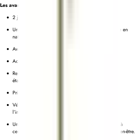
Les avantages :
2 jours de repos consécutifs
Un réfectoire à quelques pas des cuisines (avantage en
nature).
Avantages CSE (loisirs, culture…)
Accès aux avantages exclusifs Relais & Châteaux
Remises tarifaires pour les collaborateurs sur les
établissements du Groupe.
Primes d’ancienneté et de cooptation
Véritables perspectives d’évolution en France et à
l’international.
Un dispositif de mutuelle élargi, avec accès gratuit à
certains services complémentaires de santé et de bien-être.