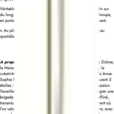
Véritable passionné(e), vous avez la volonté de vous investir sur
du long terme et de devenir un ambassadeur engagé du Groupe,
en portant fièrement haut les couleurs de ce bel établissement.
«
Au plaisir de partager avec vous la passion qui m’anime au
quotidien
. » Anne-Sophie Pic
A propos de la Maison Pic
: À Valence, au cœur de la Drôme,
la Maison Pic incarne depuis plus de 130 ans l’excellence, la
créativité et l’engagement. Portée aujourd’hui par la Cheffe Anne-
Sophie Pic cette maison familiale est bien plus qu’un restaurant 3
étoiles : c’est un lieu de transmission, d’innovation et de passion.
Travailler à la Maison Pic, en salle ou en cuisine, c’est intégrer une
brigade où chaque détail compte, où le geste est pensé, affiné,
transmis avec soin. C’est aussi évoluer dans un environnement où
l’on valorise les parcours, les personnalités et les savoir-faire, avec