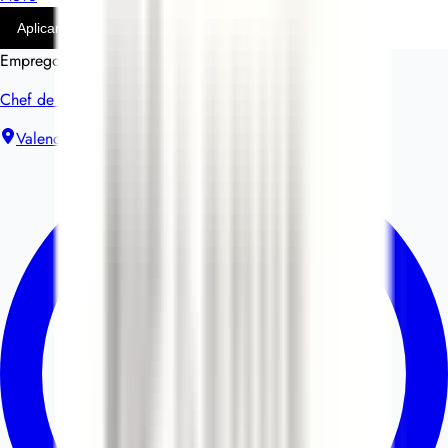
Aplicar
Empregos similares
Chef de partie H/F - Bistrot André
Valence
Contrato de trabalho sem termo