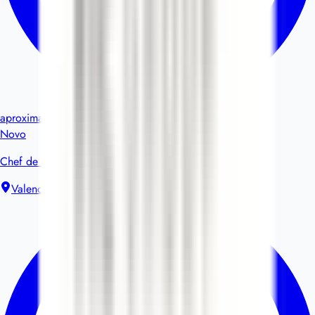
aproximadamente 6 horas
Novo
Chef de Partie H/F R&D - PICLAB
Valence
Contrato de trabalho sem termo