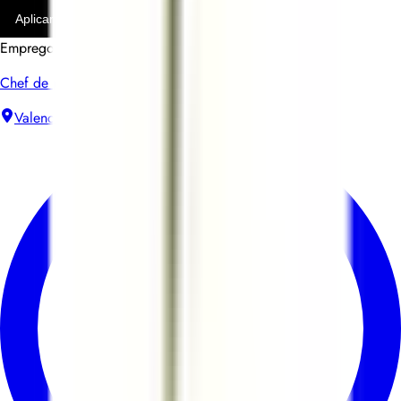
Aplicar
Empregos similares
Chef de partie H/F - Bistrot André
Valence
Contrato de trabalho sem termo