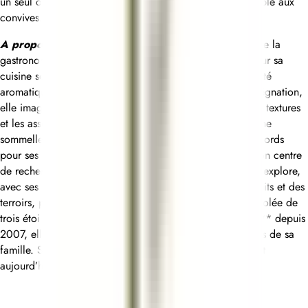
un seul objectif commun : offrir une expérience mémorable aux
convives.
A propos d’Anne-Sophie Pic
: Figure emblématique de la
gastronomie française, Anne-Sophie Pic est reconnue pour sa
cuisine sensible et audacieuse, empreinte d’une complexité
aromatique unique. Guidée par sa philosophie de l’Imprégnation,
elle imagine une cuisine d’émotion, explorant les jeux de textures
et les associations de saveurs, qu’elle sublime à travers une
sommellerie plurielle. Toujours en quête de nouveaux accords
pour ses restaurants du monde entier, c'est au Pic Lab, son centre
de recherche et d’innovation culinaire à Valence, qu’elle explore,
avec ses équipes, toute la richesse aromatique des produits et des
terroirs, plaçant le végétal au cœur de sa réflexion. Auréolée de
trois étoiles au Guide Michelin pour son Restaurant Pic*** depuis
2007, elle perpétue l’héritage des chefs triplement étoilés de sa
famille. Saluée pour son esprit créatif et novateur, elle est
aujourd’hui, la cheffe la plus étoilée au monde.