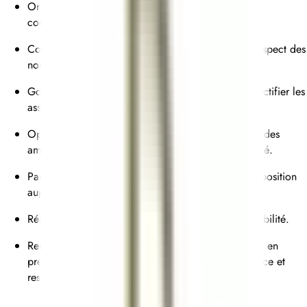
Organiser l’ensemble de la production culinaire et
coordonner les différents postes de travail.
Contrôler la qualité des productions et veiller au respect des
normes d’hygiène et de sécurité alimentaire.
Goûter régulièrement les préparations, vérifier et rectifier les
assaisonnements.
Optimiser les processus de production et proposer des
améliorations pour gagner en efficacité et en qualité.
Participer aux essais culinaires et être force de proposition
auprès du Chef de cuisine.
Réaliser les analyses de coûts afin d’assurer la rentabilité.
Remplacer le Chef de cuisine lors de ses absences, en
prenant des décisions opérationnelles avec confiance et
responsabilité.