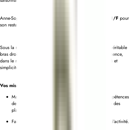
saisonnalité.
Anne-Sophie Pic recrute son/sa prochain(e)
Sous-Chef H/F
pour
son restaurant André.
Sous la responsabilité du Chef de cuisine, vous êtes son véritable
bras droit et assurez la direction de la brigade en son absence,
dans le respect des valeurs du bistrot : rigueur, générosité et
simplicité maîtrisée.
Vos missions principales :
Manager la brigade en veillant à la montée en compétences
de chacun et à la régularité, la qualité et la justesse des
plats.
Faire preuve d’adaptation pour gérer les variations d’activité.